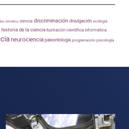
discriminación
divulgación
ciencia
ecología
io climático
a
historia de la ciencia
ilustración científica
informática
ncia
neurociencia
paleontología
programación
psicología