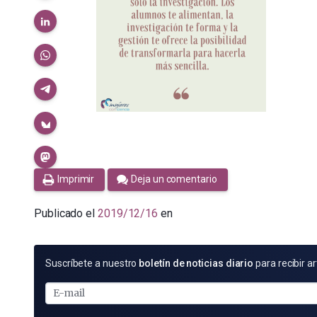
Imprimir
Deja un comentario
Publicado el
2019/12/16
en
SUSCRÍBETE
Suscríbete a nuestro
boletín de noticias diario
para recibir ar
POR
E-
MAIL