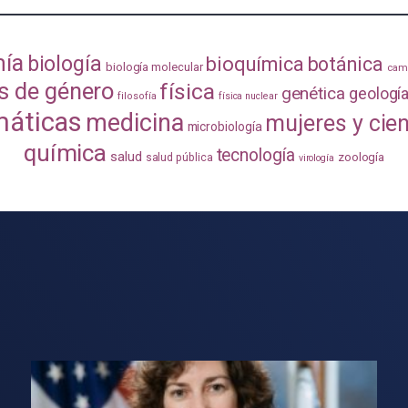
mía
biología
bioquímica
botánica
biología molecular
camb
s de género
física
genética
geologí
filosofía
física nuclear
áticas
medicina
mujeres y cie
microbiología
química
tecnología
salud
zoología
salud pública
virología