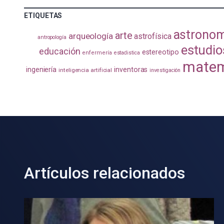
ETIQUETAS
astrono
arte
arqueología
astrofísica
antropología
estudio
educación
estereotipo
enfermería
estadistica
matem
ingeniería
inventoras
inteligencia artificial
investigación
Artículos relacionados