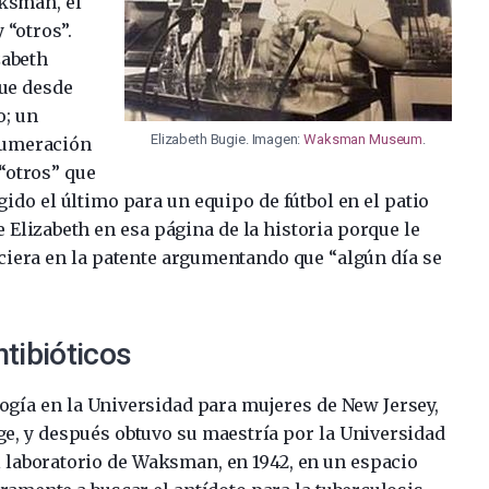
ksman, el
y “otros”.
zabeth
que desde
o; un
Elizabeth Bugie. Imagen:
Waksman Museum
.
enumeración
 “otros” que
ido el último para un equipo de fútbol en el patio
e Elizabeth en esa página de la historia porque le
ciera en la patente argumentando que “algún día se
ntibióticos
logía en la Universidad para mujeres de New Jersey,
ge, y después obtuvo su maestría por la Universidad
el laboratorio de Waksman, en 1942, en un espacio