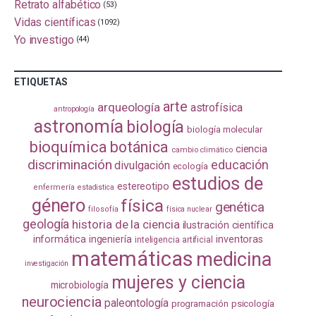
Retrato alfabético
(53)
Vidas científicas
(1092)
Yo investigo
(44)
ETIQUETAS
arte
arqueología
astrofísica
antropología
astronomía
biología
biología molecular
bioquímica
botánica
ciencia
cambio climático
discriminación
educación
divulgación
ecología
estudios de
estereotipo
enfermería
estadistica
género
física
genética
filosofía
física nuclear
geología
historia de la ciencia
ilustración científica
informática
ingeniería
inventoras
inteligencia artificial
matemáticas
medicina
investigación
mujeres y ciencia
microbiología
neurociencia
paleontología
programación
psicología