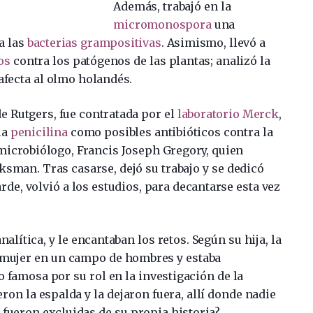
Además, trabajó en la
micromonospora
una
a las
bacterias grampositivas
. Asimismo, llevó a
os
contra los patógenos de las plantas; analizó la
afecta al olmo holandés.
e Rutgers, fue contratada por el
laboratorio Merck
,
la
penicilina
como posibles antibióticos contra la
 microbiólogo, Francis Joseph Gregory, quien
ksman. Tras casarse, dejó su trabajo y se dedicó
rde, volvió a los estudios, para decantarse esta vez
alítica, y le encantaban los retos. Según su hija, la
 mujer en un campo de hombres y estaba
 famosa por su rol en la investigación de la
eron la espalda y la dejaron fuera, allí donde nadie
fueron excluidas de su propia historia?