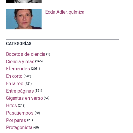
Edda Adler, química
CATEGORÍAS
Bocetos de ciencia
(1)
Ciencia y más
(965)
Efemérides
(2051)
En corto
(548)
En la red
(721)
Entre páginas
(591)
Gigantas en verso
(54)
Hitos
(219)
Pasatiempos
(48)
Por pares
(21)
Protagonista
(68)