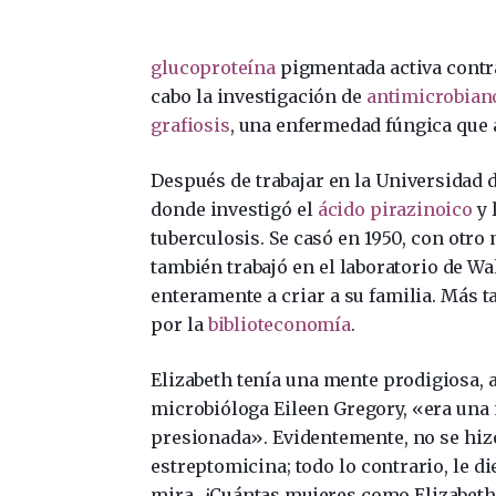
glucoproteína
pigmentada activa contr
cabo la investigación de
antimicrobian
grafiosis
, una enfermedad fúngica que 
Después de trabajar en la Universidad d
donde investigó el
ácido pirazinoico
y 
tuberculosis. Se casó en 1950, con otro
también trabajó en el laboratorio de Wa
enteramente a criar a su familia. Más ta
por la
biblioteconomía
.
Elizabeth tenía una mente prodigiosa, an
microbióloga Eileen Gregory, «era una
presionada». Evidentemente, no se hizo
estreptomicina; todo lo contrario, le di
mira. ¿Cuántas mujeres como Elizabeth 