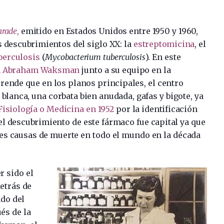
arade
,
emitido en Estados Unidos entre 1950 y 1960,
s descubrimientos del siglo XX: la
estreptomicina
, el
berculosis
(
Mycobacterium tuberculosis
). En este
n Abraham Waksman
junto a su equipo en la
rende que en los planos principales, el centro
lanca, una corbata bien anudada, gafas y bigote, ya
isiología o Medicina en 1952
por la identificación
el descubrimiento de este fármaco fue capital ya que
ales causas de muerte en todo el mundo en la década
r sido el
detrás de
ndo del
és de la