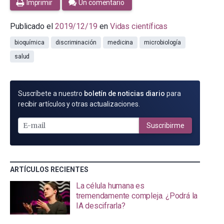
Imprimir
Un comentario
Publicado el
2019/12/19
en
Vidas científicas
bioquímica
discriminación
medicina
microbiología
salud
SUSCRÍBETE
Suscríbete a nuestro
boletín de noticias diario
para
POR
recibir artículos y otras actualizaciones.
E-
MAIL
Suscribirme
ARTÍCULOS RECIENTES
La célula humana es
tremendamente compleja. ¿Podrá la
IA descifrarla?