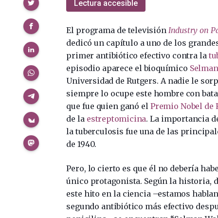
Compartir
Lectura accesible
El programa de televisión
Industry on P
dedicó un capítulo a uno de los grande
primer antibiótico efectivo contra la
tu
episodio aparece el bioquímico
Selma
Universidad de Rutgers. A nadie le sorp
siempre lo ocupe este hombre con bata b
que fue quien ganó el
Premio Nobel de F
de la
estreptomicina
. La importancia d
la tuberculosis fue una de las princip
de 1940.
Pero, lo cierto es que él no debería habe
único protagonista. Según la historia, 
este hito en la ciencia –estamos habla
segundo antibiótico más efectivo despu