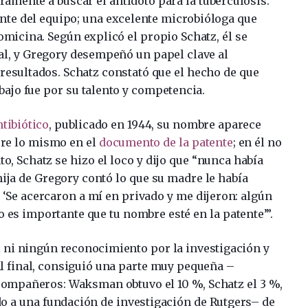
ramente a buscar el antídoto para la tuberculosis.
te del equipo; una excelente microbióloga que
tomicina. Según explicó el propio Schatz, él se
ial, y Gregory desempeñó un papel clave al
esultados. Schatz constató que el hecho de que
bajo fue por su talento y competencia.
tibiótico
, publicado en 1944, su nombre aparece
rre lo mismo en el
documento de la patente
; en él no
to, Schatz se hizo el loco y dijo que “nunca había
hija de Gregory contó lo que su madre le había
: ‘Se acercaron a mí en privado y me dijeron: algún
o es importante que tu nombre esté en la patente’”.
el ni ningún reconocimiento por la investigación y
l final, consiguió una parte muy pequeña –
compañeros: Waksman obtuvo el 10 %, Schatz el 3 %,
ado a una fundación de investigación de Rutgers– de