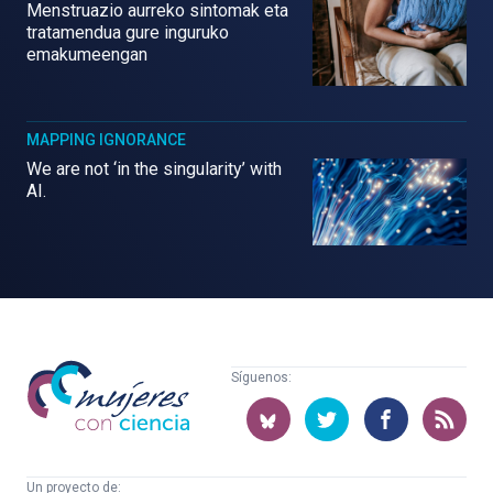
Menstruazio aurreko sintomak eta
tratamendua gure inguruko
emakumeengan
MAPPING IGNORANCE
We are not ‘in the singularity’ with
AI.
Mujeres
Síguenos:
con
ciencia
Un proyecto de: