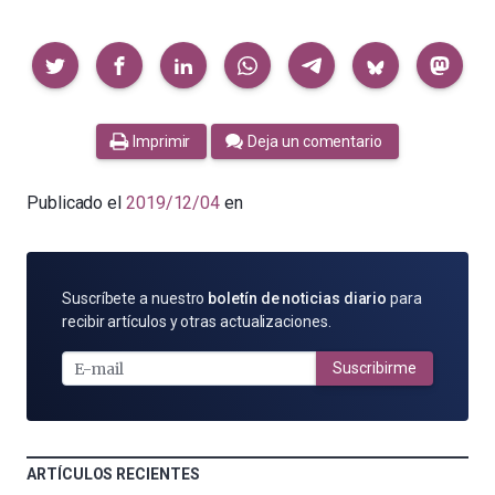
Compartir
Imprimir
Deja un comentario
Publicado el
2019/12/04
en
SUSCRÍBETE
Suscríbete a nuestro
boletín de noticias diario
para
POR
recibir artículos y otras actualizaciones.
E-
MAIL
Suscribirme
ARTÍCULOS RECIENTES