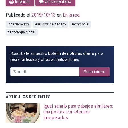
Imprimir
Un comentario
Publicado el
2019/10/13
en
En la red
coeducación
estudios de género
tecnología
tecnología digital
SUSCRÍBETE
Suscríbete a nuestro
boletín de noticias diario
para
POR
recibir artículos y otras actualizaciones.
E-
MAIL
Suscribirme
ARTÍCULOS RECIENTES
Igual salario para trabajos similares:
una política con efectos
inesperados