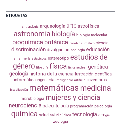
ETIQUETAS
arte
arqueología
astrofísica
antropología
astronomía
biología
biología molecular
bioquímica
botánica
ciencia
cambio climático
discriminación
educación
divulgación
ecología
estudios de
estereotipo
enfermería
estadistica
género
física
genética
filosofía
física nuclear
geología
historia de la ciencia
ilustración científica
informática
ingeniería
inventoras
inteligencia artificial
matemáticas
medicina
investigación
mujeres y ciencia
microbiología
neurociencia
paleontología
programación
psicología
química
tecnología
salud
salud pública
virología
zoología