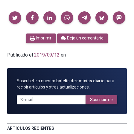
Compartir
Imprimir
Deja un comentario
Publicado el
2019/09/12
en
SUSCRÍBETE
Suscríbete a nuestro
boletín de noticias diario
para
POR
recibir artículos y otras actualizaciones.
E-
MAIL
Suscribirme
ARTÍCULOS RECIENTES