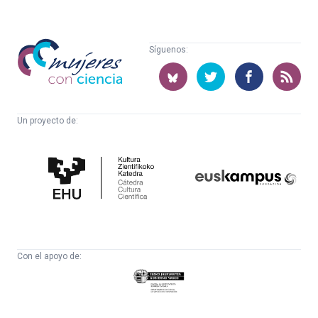
Mujeres
Síguenos:
con
ciencia
Un proyecto de:
Cátedra
Euskampus
de
Fundazioa
Cultura
Científica
Con el apoyo de:
Eusko
Jaurlaritza
-