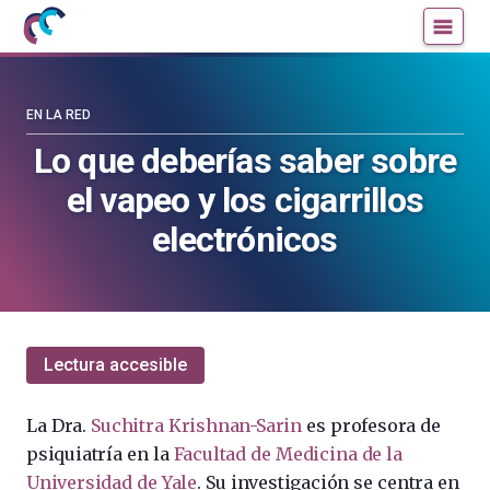
Mujeres
Un
con
blog
ciencia
de
—
la
EN LA RED
Cátedra
Cátedra
Lo que deberías saber sobre
de
de
el vapeo y los cigarrillos
Cultura
Cultura
Científica
Científica
electrónicos
de
de
la
la
UPV/EHU
UPV/EHU
Lectura accesible
La Dra.
Suchitra Krishnan-Sarin
es profesora de
psiquiatría en la
Facultad de Medicina de la
Universidad de Yale
. Su investigación se centra en