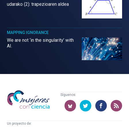
udarako (2): trapezioaren aldea
MAPPING IGNORANCE
We are not ‘in the singularity’ with
AI.
Mujeres
Síguenos:
con
ciencia
Un proyecto de: