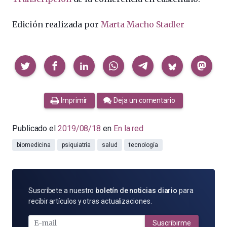
Edición realizada por
Marta Macho Stadler
Compartir
Imprimir
Deja un comentario
Publicado el
2019/08/18
en
En la red
biomedicina
psiquiatría
salud
tecnología
SUSCRÍBETE
Suscríbete a nuestro
boletín de noticias diario
para
POR
recibir artículos y otras actualizaciones.
E-
MAIL
Suscribirme