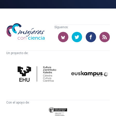
Mujeres
Síguenos:
con
ciencia
Un proyecto de:
Cátedra
Euskampus
de
Fundazioa
Cultura
Científica
Con el apoyo de:
Eusko