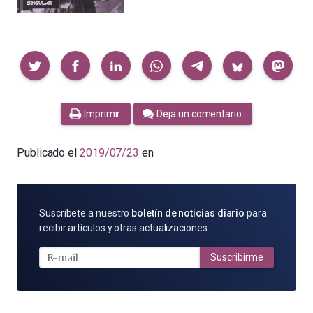
Compartir
Imprimir
Deja un comentario
Publicado el
2019/07/23
en
SUSCRÍBETE
Suscríbete a nuestro
boletín de noticias diario
para
POR
recibir artículos y otras actualizaciones.
E-
MAIL
Suscribirme