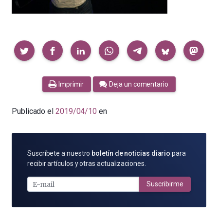
Compartir
Imprimir
Deja un comentario
Publicado el
2019/04/10
en
SUSCRÍBETE
Suscríbete a nuestro
boletín de noticias diario
para
POR
recibir artículos y otras actualizaciones.
E-
MAIL
Suscribirme