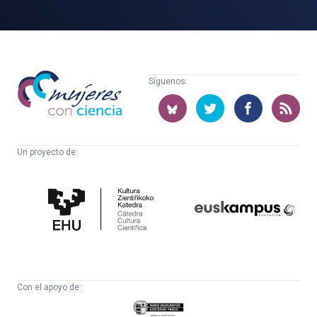
Mujeres
Síguenos:
con
ciencia
Un proyecto de:
Cátedra
Euskampus
de
Fundazioa
Cultura
Científica
Con el apoyo de:
Eusko