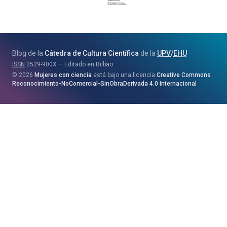
Jaurlaritza
-
Zientzia,
Unibertsitate
Blog de la
Cátedra de Cultura Científica
de la
UPV
/
EHU
eta
ISSN
2529-900X
Editado en Bilbao
Berrikuntza
2026
Mujeres con ciencia
está bajo una licencia
Creative Commons
Saila
Reconocimiento-NoComercial-SinObraDerivada 4.0 Internacional