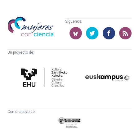
Mujeres
Síguenos:
con
ciencia
Un proyecto de:
Cátedra
Euskampus
de
Fundazioa
Cultura
Científica
Con el apoyo de:
Eusko
Jaurlaritza
-