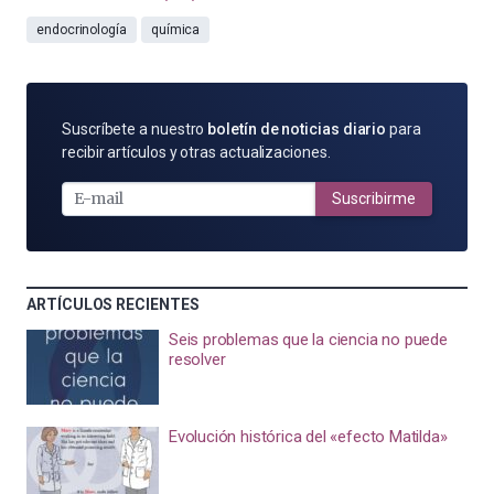
endocrinología
química
SUSCRÍBETE
Suscríbete a nuestro
boletín de noticias diario
para
POR
recibir artículos y otras actualizaciones.
E-
MAIL
Suscribirme
ARTÍCULOS RECIENTES
Seis problemas que la ciencia no puede
resolver
Evolución histórica del «efecto Matilda»