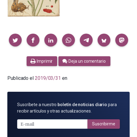
Compartir
Imprimir
Deja un comentario
Publicado el
2019/03/31
en
SUSCRÍBETE
Suscríbete a nuestro
boletín de noticias diario
para
POR
recibir artículos y otras actualizaciones.
E-
MAIL
Suscribirme