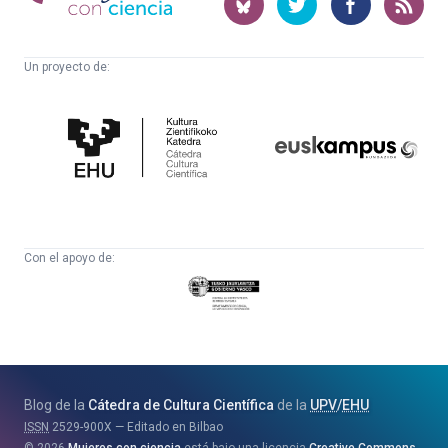
ciencia
Un proyecto de:
Cátedra
Euskampus
de
Fundazioa
Cultura
Científica
Con el apoyo de:
Eusko
Jaurlaritza
-
Zientzia,
Unibertsitate
Blog de la
Cátedra de Cultura Científica
de la
UPV
/
EHU
eta
ISSN
2529-900X
Editado en Bilbao
Berrikuntza
2026
Mujeres con ciencia
está bajo una licencia
Creative Commons