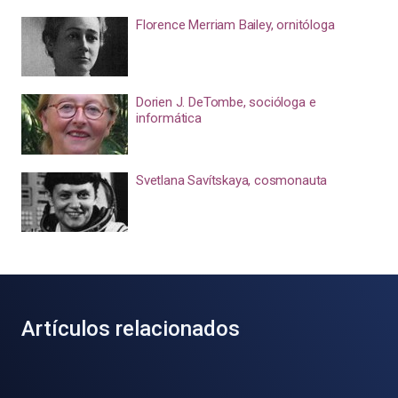
Florence Merriam Bailey, ornitóloga
Dorien J. DeTombe, socióloga e
informática
Svetlana Savítskaya, cosmonauta
Artículos relacionados