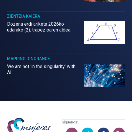
ZIENTZIA KAIERA
Dozena erdi ariketa 2026ko
udarako (2): trapezioaren aldea
MAPPING IGNORANCE
We are not ‘in the singularity’ with
AI.
Mujeres
Síguenos:
con