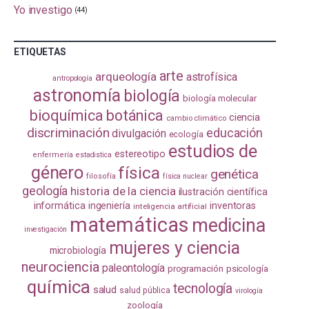
Yo investigo
(44)
ETIQUETAS
arte
arqueología
astrofísica
antropología
astronomía
biología
biología molecular
bioquímica
botánica
ciencia
cambio climático
discriminación
educación
divulgación
ecología
estudios de
estereotipo
enfermería
estadistica
género
física
genética
filosofía
física nuclear
geología
historia de la ciencia
ilustración científica
informática
ingeniería
inventoras
inteligencia artificial
matemáticas
medicina
investigación
mujeres y ciencia
microbiología
neurociencia
paleontología
programación
psicología
química
tecnología
salud
salud pública
virología
zoología