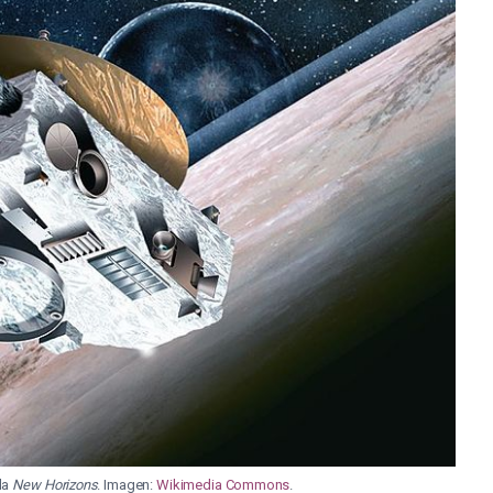
nda
New Horizons
. Imagen:
Wikimedia Commons
.