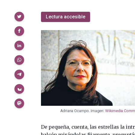
Compartir
Lectura accesible
Adriana Ocampo. Imagen:
Wikimedia Com
De pequeña, cuenta, las estrellas la in
balcón mirándolas fijamente, preguntá