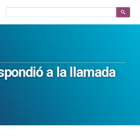
Buscar
en
el
sitio
spondió a la llamada