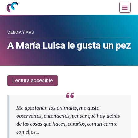
Mujeres
Un
con
blog
ciencia
de
—
la
CIENCIA Y MÁS
Cátedra
Cátedra
A María Luisa le gusta un pez
de
de
Cultura
Cultura
Científica
Científica
de
de
la
la
Lectura accesible
UPV/EHU
UPV/EHU
Me apasionan los animales, me gusta
observarlos, entenderlos, pensar qué hay detrás
de las cosas que hacen, curarlos, comunicarme
con ellos…