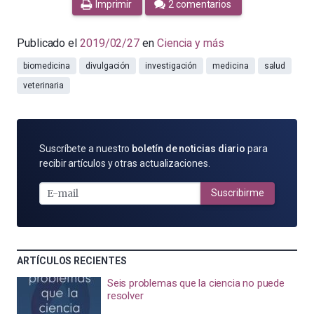
Imprimir
2 comentarios
Publicado el
2019/02/27
en
Ciencia y más
biomedicina
divulgación
investigación
medicina
salud
veterinaria
SUSCRÍBETE
Suscríbete a nuestro
boletín de noticias diario
para
POR
recibir artículos y otras actualizaciones.
E-
MAIL
Suscribirme
ARTÍCULOS RECIENTES
Seis problemas que la ciencia no puede
resolver