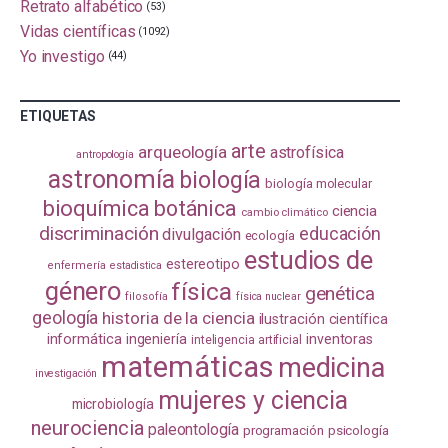
Retrato alfabético
(53)
Vidas científicas
(1092)
Yo investigo
(44)
ETIQUETAS
arte
arqueología
astrofísica
antropología
astronomía
biología
biología molecular
bioquímica
botánica
ciencia
cambio climático
discriminación
educación
divulgación
ecología
estudios de
estereotipo
enfermería
estadistica
género
física
genética
filosofía
física nuclear
geología
historia de la ciencia
ilustración científica
informática
ingeniería
inventoras
inteligencia artificial
matemáticas
medicina
investigación
mujeres y ciencia
microbiología
neurociencia
paleontología
programación
psicología