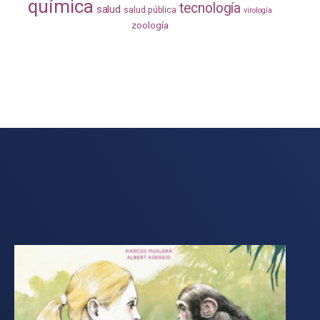
química
tecnología
salud
salud pública
virología
zoología