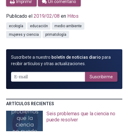
Imprimir
Un comentario
Publicado el
2019/02/08
en
Hitos
ecología
educación
medio ambiente
mujeres y ciencia
primatología
SUSCRÍBETE
Suscríbete a nuestro
boletín de noticias diario
para
POR
recibir artículos y otras actualizaciones.
E-
MAIL
Suscribirme
ARTÍCULOS RECIENTES
Seis problemas que la ciencia no
puede resolver