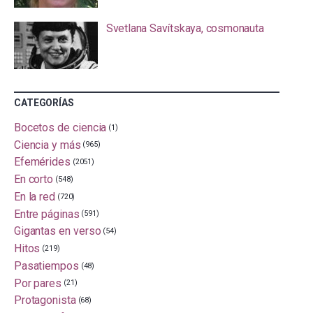
Svetlana Savítskaya, cosmonauta
CATEGORÍAS
Bocetos de ciencia
(1)
Ciencia y más
(965)
Efemérides
(2051)
En corto
(548)
En la red
(720)
Entre páginas
(591)
Gigantas en verso
(54)
Hitos
(219)
Pasatiempos
(48)
Por pares
(21)
Protagonista
(68)