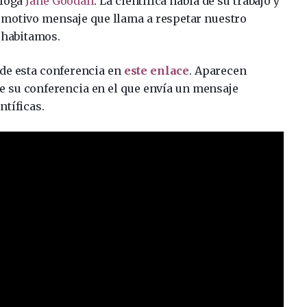
óloga
Jane Goodall
. La científica habla de su trabajo y
emotivo mensaje que llama a respetar nuestro
o habitamos.
 de esta conferencia en
este enlace
. Aparecen
e su conferencia en el que envía un mensaje
ntíficas.