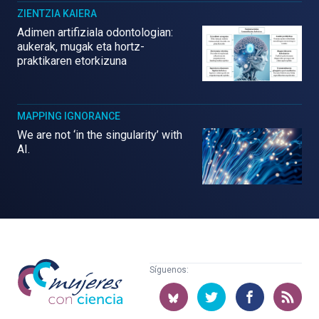
ZIENTZIA KAIERA
Adimen artifiziala odontologian:
aukerak, mugak eta hortz-
praktikaren etorkizuna
MAPPING IGNORANCE
We are not ‘in the singularity’ with
AI.
Mujeres
Síguenos:
con
ciencia