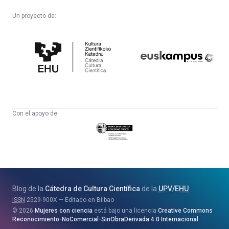
Un proyecto de:
Cátedra
Euskampus
de
Fundazioa
Cultura
Científica
Con el apoyo de:
Eusko
Jaurlaritza
-
Zientzia,
Unibertsitate
Blog de la
Cátedra de Cultura Científica
de la
UPV
/
EHU
eta
ISSN
2529-900X
Editado en Bilbao
Berrikuntza
2026
Mujeres con ciencia
está bajo una licencia
Creative Commons
Saila
Reconocimiento-NoComercial-SinObraDerivada 4.0 Internacional