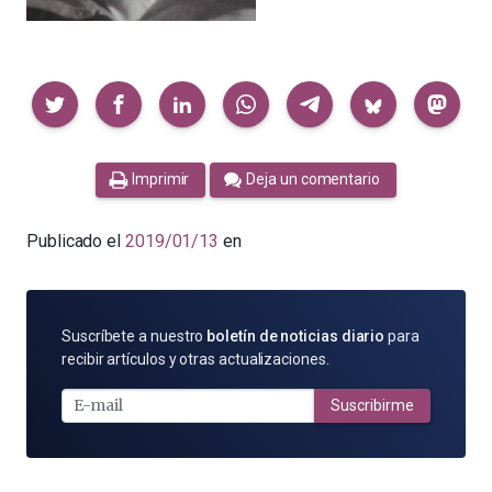
Compartir
Imprimir
Deja un comentario
Publicado el
2019/01/13
en
SUSCRÍBETE
Suscríbete a nuestro
boletín de noticias diario
para
POR
recibir artículos y otras actualizaciones.
E-
MAIL
Suscribirme