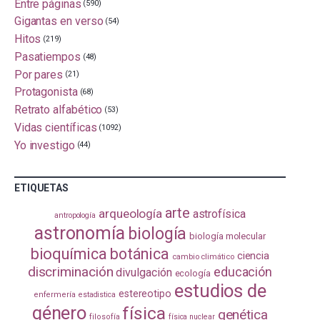
Entre páginas
(590)
Gigantas en verso
(54)
Hitos
(219)
Pasatiempos
(48)
Por pares
(21)
Protagonista
(68)
Retrato alfabético
(53)
Vidas científicas
(1092)
Yo investigo
(44)
ETIQUETAS
arte
arqueología
astrofísica
antropología
astronomía
biología
biología molecular
bioquímica
botánica
ciencia
cambio climático
discriminación
educación
divulgación
ecología
estudios de
estereotipo
enfermería
estadistica
género
física
genética
filosofía
física nuclear