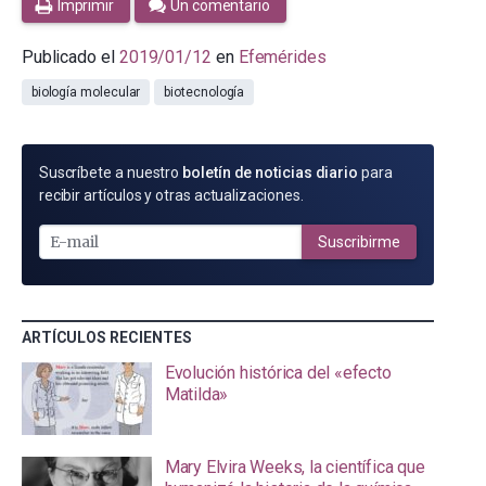
Imprimir
Un comentario
Publicado el
2019/01/12
en
Efemérides
biología molecular
biotecnología
SUSCRÍBETE
Suscríbete a nuestro
boletín de noticias diario
para
POR
recibir artículos y otras actualizaciones.
E-
MAIL
Suscribirme
ARTÍCULOS RECIENTES
Evolución histórica del «efecto
Matilda»
Mary Elvira Weeks, la científica que