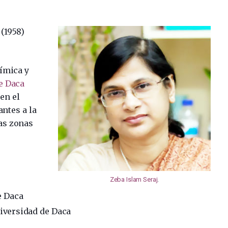
(1958)
ímica y
e Daca
en el
antes a la
las zonas
Zeba Islam Seraj
.
e Daca
niversidad de Daca