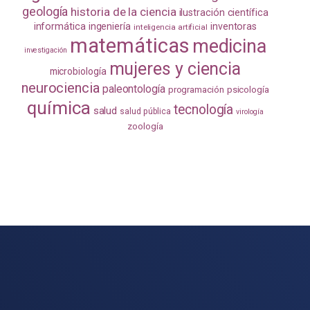
geología
historia de la ciencia
ilustración científica
informática
ingeniería
inventoras
inteligencia artificial
matemáticas
medicina
investigación
mujeres y ciencia
microbiología
neurociencia
paleontología
programación
psicología
química
tecnología
salud
salud pública
virología
zoología