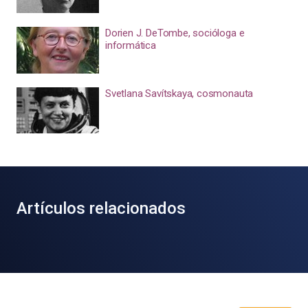
Dorien J. DeTombe, socióloga e
informática
Svetlana Savítskaya, cosmonauta
Artículos relacionados