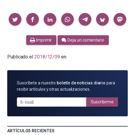
Compartir
Imprimir
Deja un comentario
Publicado el
2018/12/09
en
SUSCRÍBETE
Suscríbete a nuestro
boletín de noticias diario
para
POR
recibir artículos y otras actualizaciones.
E-
MAIL
Suscribirme
ARTÍCULOS RECIENTES