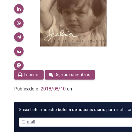
Imprimir
Deja un comentario
Publicado el
2018/08/10
en
SUSCRÍBETE
Suscríbete a nuestro
boletín de noticias diario
para recibir ar
POR
E-
MAIL