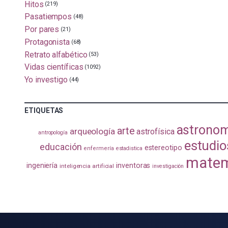
Hitos
(219)
Pasatiempos
(48)
Por pares
(21)
Protagonista
(68)
Retrato alfabético
(53)
Vidas científicas
(1092)
Yo investigo
(44)
ETIQUETAS
astrono
arte
arqueología
astrofísica
antropología
estudio
educación
estereotipo
enfermería
estadistica
matem
ingeniería
inventoras
inteligencia artificial
investigación