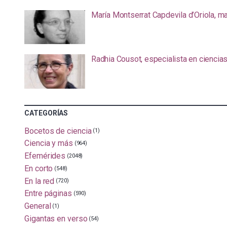
María Montserrat Capdevila d’Oriola, m
Radhia Cousot, especialista en ciencia
CATEGORÍAS
Bocetos de ciencia
(1)
Ciencia y más
(964)
Efemérides
(2048)
En corto
(548)
En la red
(720)
Entre páginas
(590)
General
(1)
Gigantas en verso
(54)