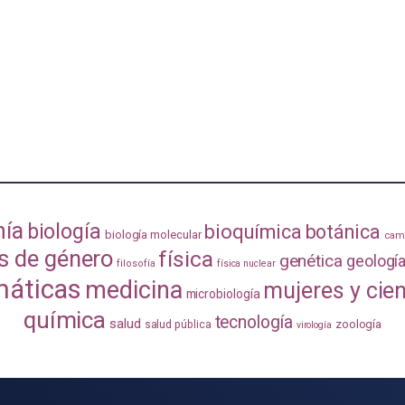
mía
biología
bioquímica
botánica
biología molecular
camb
s de género
física
genética
geologí
filosofía
física nuclear
áticas
medicina
mujeres y cie
microbiología
química
tecnología
salud
zoología
salud pública
virología