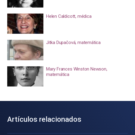
Helen Caldicott, médica
Jitka Dupačová, matemática
Mary Frances Winston Newson,
matemática
Artículos relacionados