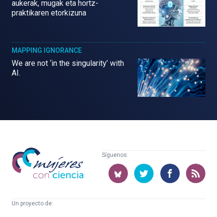
aukerak, mugak eta hortz-
praktikaren etorkizuna
MAPPING IGNORANCE
We are not ‘in the singularity’ with
AI.
Mujeres
Síguenos:
con
ciencia
Un proyecto de: