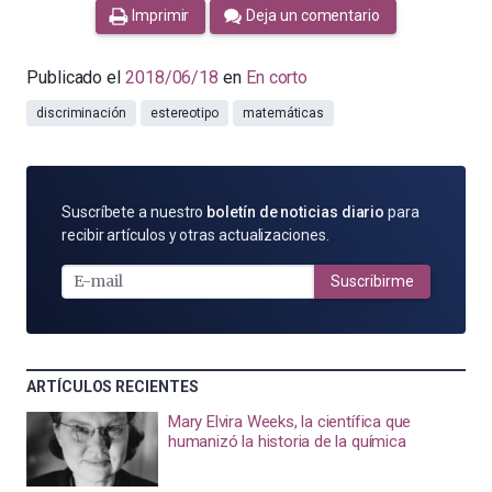
Imprimir
Deja un comentario
Publicado el
2018/06/18
en
En corto
discriminación
estereotipo
matemáticas
SUSCRÍBETE
Suscríbete a nuestro
boletín de noticias diario
para
POR
recibir artículos y otras actualizaciones.
E-
MAIL
Suscribirme
ARTÍCULOS RECIENTES
Mary Elvira Weeks, la científica que
humanizó la historia de la química