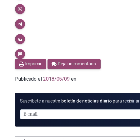
Imprimir
Deja un comentario
Publicado el
2018/05/09
en
SUSCRÍBETE
Suscríbete a nuestro
boletín de noticias diario
para recibir ar
POR
E-
MAIL