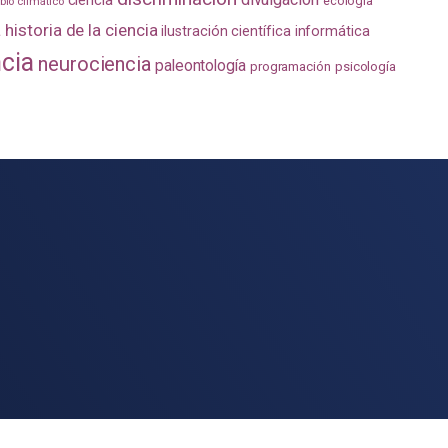
ecología
io climático
a
historia de la ciencia
ilustración científica
informática
ncia
neurociencia
paleontología
programación
psicología