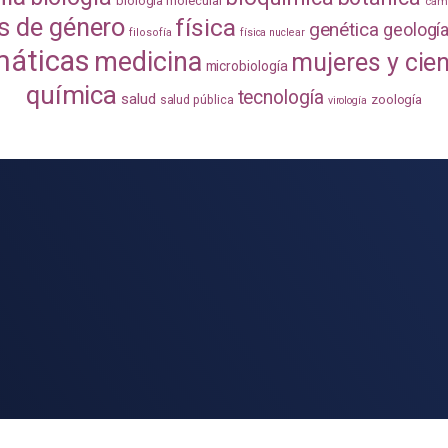
biología molecular
camb
s de género
física
genética
geologí
filosofía
física nuclear
áticas
medicina
mujeres y cie
microbiología
química
tecnología
salud
zoología
salud pública
virología