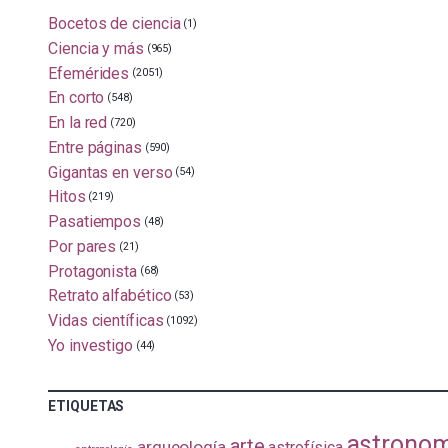
Bocetos de ciencia
(1)
Ciencia y más
(965)
Efemérides
(2051)
En corto
(548)
En la red
(720)
Entre páginas
(590)
Gigantas en verso
(54)
Hitos
(219)
Pasatiempos
(48)
Por pares
(21)
Protagonista
(68)
Retrato alfabético
(53)
Vidas científicas
(1092)
Yo investigo
(44)
ETIQUETAS
astrono
arte
arqueología
astrofísica