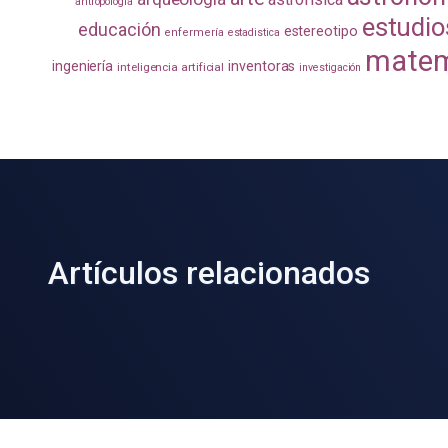
antropología
estudio
educación
estereotipo
enfermería
estadistica
matem
ingeniería
inventoras
inteligencia artificial
investigación
Artículos relacionados