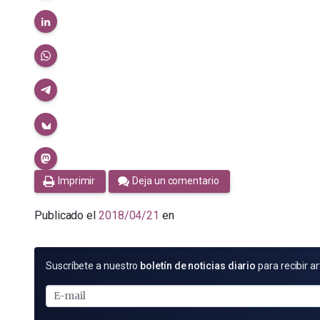
Imprimir
Deja un comentario
Publicado el
2018/04/21
en
SUSCRÍBETE
Suscríbete a nuestro
boletín de noticias diario
para recibir ar
POR
E-
MAIL