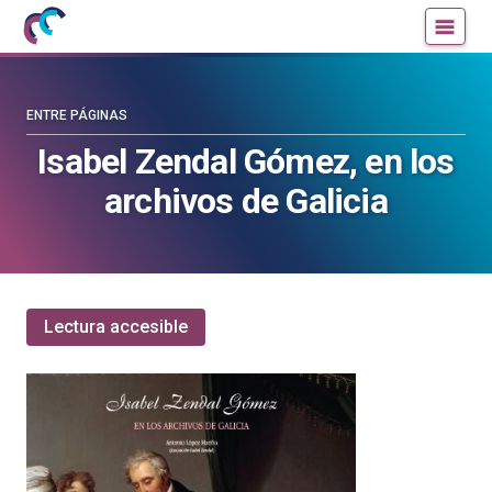
Mujeres
Un
con
blog
ciencia
de
—
la
ENTRE PÁGINAS
Cátedra
Cátedra
Isabel Zendal Gómez, en los
de
de
archivos de Galicia
Cultura
Cultura
Científica
Científica
de
de
la
la
UPV/EHU
UPV/EHU
Lectura accesible