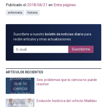
Publicado el
2018/04/21
en
Entre páginas
enfermería
historia
SUSCRÍBETE
Suscríbete a nuestro
boletín de noticias diario
para
POR
recibir artículos y otras actualizaciones.
E-
MAIL
Suscribirme
ARTÍCULOS RECIENTES
Seis problemas que la ciencia no puede
resolver
Evolución histórica del «efecto Matilda»