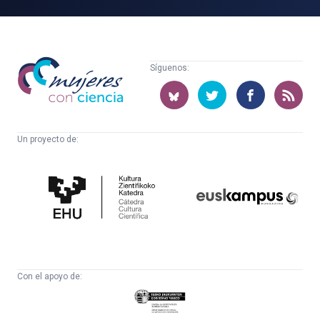
Mujeres
Síguenos:
con
ciencia
Un proyecto de:
Cátedra
Euskampus
de
Fundazioa
Cultura
Científica
Con el apoyo de:
Eusko
Jaurlaritza