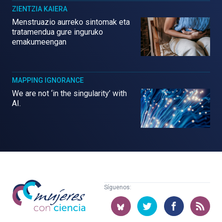
ZIENTZIA KAIERA
Menstruazio aurreko sintomak eta
tratamendua gure inguruko
emakumeengan
MAPPING IGNORANCE
We are not ‘in the singularity’ with
AI.
Mujeres
Síguenos:
con
ciencia