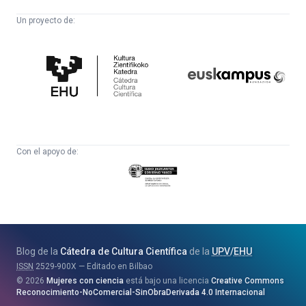
Un proyecto de:
Cátedra
Euskampus
de
Fundazioa
Cultura
Científica
Con el apoyo de:
Eusko
Jaurlaritza
-
Zientzia,
Unibertsitate
Blog de la
Cátedra de Cultura Científica
de la
UPV
/
EHU
eta
ISSN
2529-900X
Editado en Bilbao
Berrikuntza
2026
Mujeres con ciencia
está bajo una licencia
Creative Commons
Saila
Reconocimiento-NoComercial-SinObraDerivada 4.0 Internacional