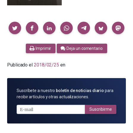
Compartir
Imprimir
Deja un comentario
Publicado el
2018/02/25
en
SUSCRÍBETE
Suscríbete a nuestro
boletín de noticias diario
para
POR
recibir artículos y otras actualizaciones.
E-
MAIL
Suscribirme