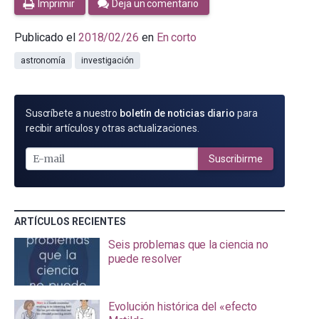
Imprimir
Deja un comentario
Publicado el
2018/02/26
en
En corto
astronomía
investigación
SUSCRÍBETE
Suscríbete a nuestro
boletín de noticias diario
para
POR
recibir artículos y otras actualizaciones.
E-
MAIL
Suscribirme
ARTÍCULOS RECIENTES
Seis problemas que la ciencia no
puede resolver
Evolución histórica del «efecto