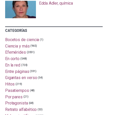
Edda Adler, química
CATEGORÍAS
Bocetos de ciencia
(1)
Ciencia y más
(965)
Efemérides
(2051)
En corto
(548)
En la red
(720)
Entre páginas
(591)
Gigantas en verso
(54)
Hitos
(219)
Pasatiempos
(48)
Por pares
(21)
Protagonista
(68)
Retrato alfabético
(53)