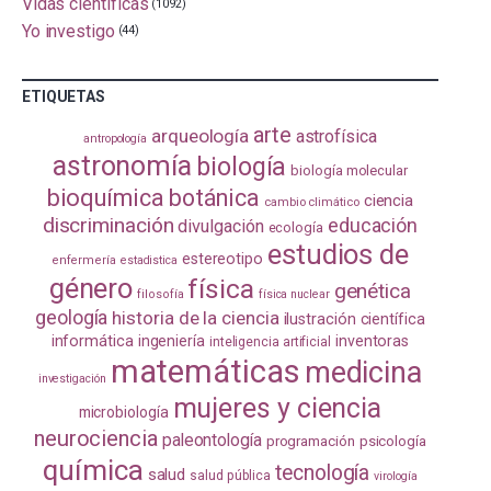
Vidas científicas
(1092)
Yo investigo
(44)
ETIQUETAS
arte
arqueología
astrofísica
antropología
astronomía
biología
biología molecular
bioquímica
botánica
ciencia
cambio climático
discriminación
educación
divulgación
ecología
estudios de
estereotipo
enfermería
estadistica
género
física
genética
filosofía
física nuclear
geología
historia de la ciencia
ilustración científica
informática
ingeniería
inventoras
inteligencia artificial
matemáticas
medicina
investigación
mujeres y ciencia
microbiología
neurociencia
paleontología
programación
psicología
química
tecnología
salud
salud pública
virología