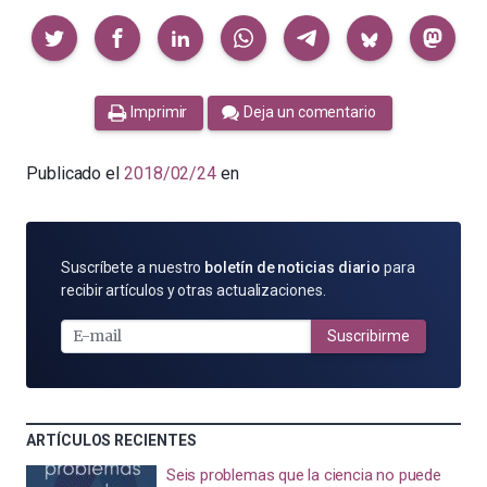
Compartir
Imprimir
Deja un comentario
Publicado el
2018/02/24
en
SUSCRÍBETE
Suscríbete a nuestro
boletín de noticias diario
para
POR
recibir artículos y otras actualizaciones.
E-
MAIL
Suscribirme
ARTÍCULOS RECIENTES
Seis problemas que la ciencia no puede