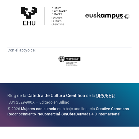
de
Fundazioa
Cultura
Científica
Con el apoyo de:
Eusko
Jaurlaritza
-
Zientzia,
Unibertsitate
Blog de la
Cátedra de Cultura Científica
de la
UPV
/
EHU
eta
ISSN
2529-900X
Editado en Bilbao
Berrikuntza
2026
Mujeres con ciencia
está bajo una licencia
Creative Commons
Saila
Reconocimiento-NoComercial-SinObraDerivada 4.0 Internacional