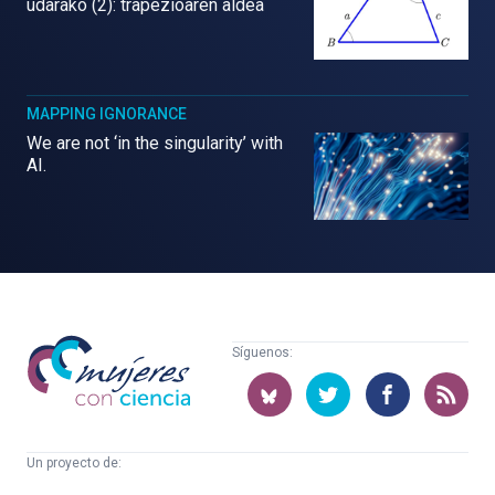
udarako (2): trapezioaren aldea
MAPPING IGNORANCE
We are not ‘in the singularity’ with
AI.
Mujeres
Síguenos:
con
ciencia
Un proyecto de:
Cátedra
Euskampus