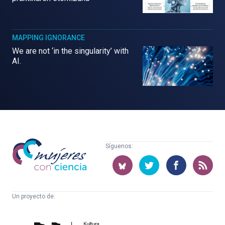
MAPPING IGNORANCE
We are not ‘in the singularity’ with
AI.
Mujeres
Síguenos:
con
ciencia
Un proyecto de:
Cátedra
Euskampus
de
Fundazioa