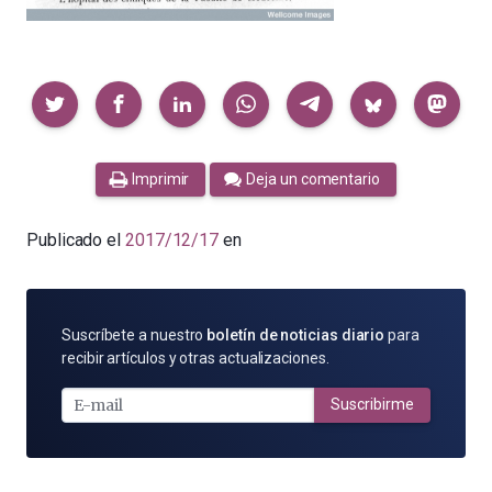
Compartir
Imprimir
Deja un comentario
Publicado el
2017/12/17
en
SUSCRÍBETE
Suscríbete a nuestro
boletín de noticias diario
para
POR
recibir artículos y otras actualizaciones.
E-
MAIL
Suscribirme