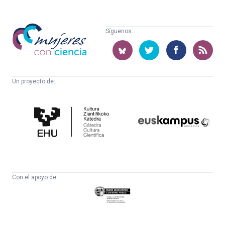
Mujeres
Síguenos:
con
ciencia
Un proyecto de:
Cátedra
Euskampus
de
Fundazioa
Cultura
Científica
Con el apoyo de:
Eusko
Jaurlaritza
-