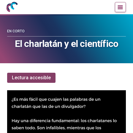
Mujeres
Un
con
blog
ciencia
de
—
la
EN CORTO
Cátedra
Cátedra
El charlatán y el científico
de
de
Cultura
Cultura
Científica
Científica
de
de
la
la
Lectura accesible
UPV/EHU
UPV/EHU