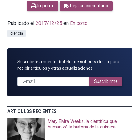
Imprimir
Deja un comentario
Publicado el
2017/12/25
en
En corto
ciencia
SUSCRÍBETE
Suscríbete a nuestro
boletín de noticias diario
para
POR
recibir artículos y otras actualizaciones.
E-
MAIL
Suscribirme
ARTÍCULOS RECIENTES
Mary Elvira Weeks, la científica que
humanizó la historia de la química