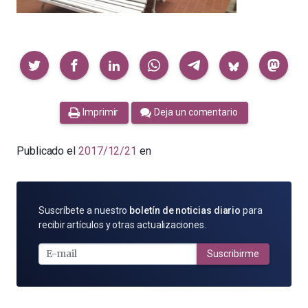
Compartir
Imprimir
Deja un comentario
Publicado el
2017/12/21
en
SUSCRÍBETE
Suscríbete a nuestro
boletín de noticias diario
para
POR
recibir artículos y otras actualizaciones.
E-
MAIL
Suscribirme