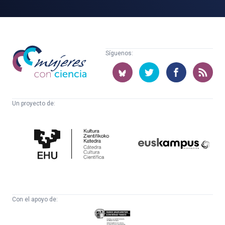
Mujeres
Síguenos:
con
ciencia
Un proyecto de:
Cátedra
Euskampus
de
Fundazioa
Cultura
Científica
Con el apoyo de:
Eusko