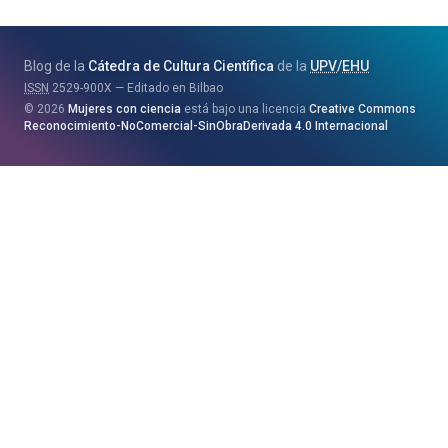
Zientzia,
Unibertsitate
Blog de la
Cátedra de Cultura Científica
de la
UPV
/
EHU
eta
ISSN
2529-900X
Editado en Bilbao
Berrikuntza
2026
Mujeres con ciencia
está bajo una licencia
Creative Commons
Saila
Reconocimiento-NoComercial-SinObraDerivada 4.0 Internacional