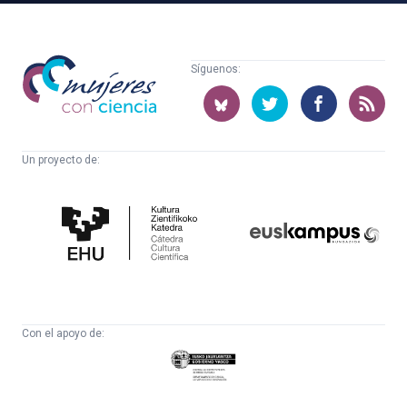
Mujeres
Síguenos:
con
ciencia
Un proyecto de:
Cátedra
Euskampus
de
Fundazioa
Cultura
Científica
Con el apoyo de:
Eusko
Jaurlaritza
-