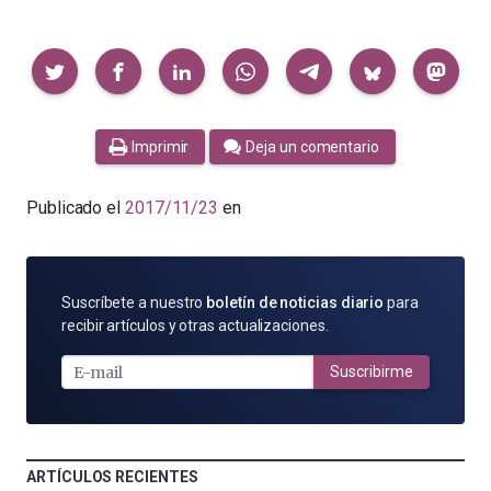
Compartir
Imprimir
Deja un comentario
Publicado el
2017/11/23
en
SUSCRÍBETE
Suscríbete a nuestro
boletín de noticias diario
para
POR
recibir artículos y otras actualizaciones.
E-
MAIL
Suscribirme
ARTÍCULOS RECIENTES