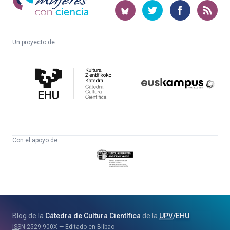
con
ciencia
Un proyecto de:
Cátedra
Euskampus
de
Fundazioa
Cultura
Científica
Con el apoyo de:
Eusko
Jaurlaritza
-
Zientzia,
Unibertsitate
Blog de la
Cátedra de Cultura Científica
de la
UPV
/
EHU
eta
ISSN
2529-900X
Editado en Bilbao
Berrikuntza