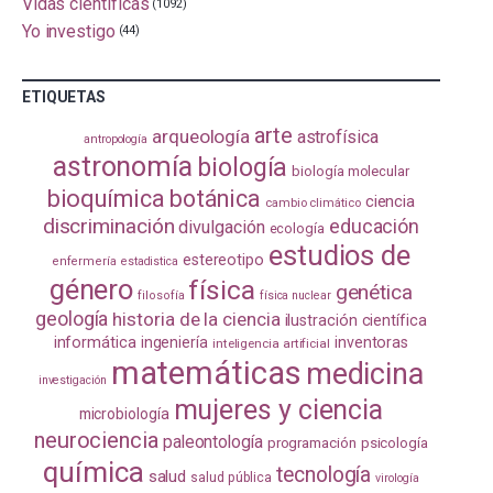
Vidas científicas
(1092)
Yo investigo
(44)
ETIQUETAS
arte
arqueología
astrofísica
antropología
astronomía
biología
biología molecular
bioquímica
botánica
ciencia
cambio climático
discriminación
educación
divulgación
ecología
estudios de
estereotipo
enfermería
estadistica
género
física
genética
filosofía
física nuclear
geología
historia de la ciencia
ilustración científica
informática
ingeniería
inventoras
inteligencia artificial
matemáticas
medicina
investigación
mujeres y ciencia
microbiología
neurociencia
paleontología
programación
psicología
química
tecnología
salud
salud pública
virología