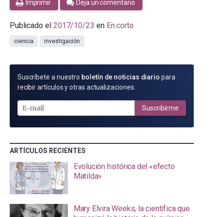
Imprimir
Deja un comentario
Publicado el
2017/10/23
en
En corto
ciencia
investigación
SUSCRÍBETE
Suscríbete a nuestro
boletín de noticias diario
para
POR
recibir artículos y otras actualizaciones.
E-
MAIL
Suscribirme
ARTÍCULOS RECIENTES
Evolución histórica del «efecto
Matilda»
Mary Elvira Weeks, la científica que