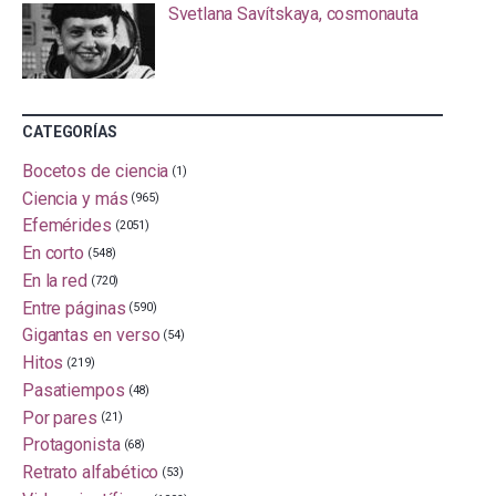
Svetlana Savítskaya, cosmonauta
CATEGORÍAS
Bocetos de ciencia
(1)
Ciencia y más
(965)
Efemérides
(2051)
En corto
(548)
En la red
(720)
Entre páginas
(590)
Gigantas en verso
(54)
Hitos
(219)
Pasatiempos
(48)
Por pares
(21)
Protagonista
(68)
Retrato alfabético
(53)