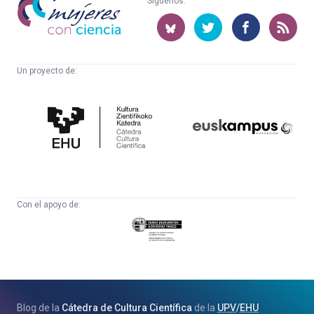
Síguenos:
con
ciencia
Un proyecto de:
Cátedra
Euskampus
de
Fundazioa
Cultura
Científica
Con el apoyo de:
Eusko
Jaurlaritza
-
Zientzia,
Unibertsitate
Blog de la
Cátedra de Cultura Científica
de la
UPV
/
EHU
eta