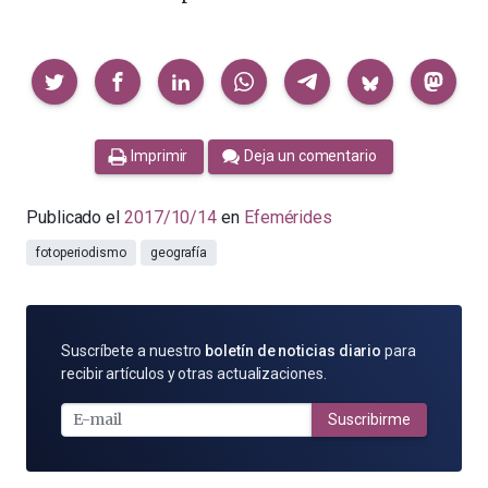
Compartir
Imprimir
Deja un comentario
Publicado el
2017/10/14
en
Efemérides
fotoperiodismo
geografía
SUSCRÍBETE
Suscríbete a nuestro
boletín de noticias diario
para
POR
recibir artículos y otras actualizaciones.
E-
MAIL
Suscribirme