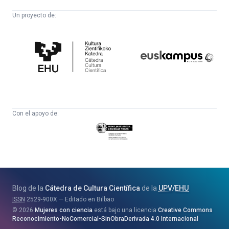
Un proyecto de:
Cátedra
Euskampus
de
Fundazioa
Cultura
Científica
Con el apoyo de:
Eusko
Jaurlaritza
-
Zientzia,
Unibertsitate
Blog de la
Cátedra de Cultura Científica
de la
UPV
/
EHU
eta
ISSN
2529-900X
Editado en Bilbao
Berrikuntza
2026
Mujeres con ciencia
está bajo una licencia
Creative Commons
Saila
Reconocimiento-NoComercial-SinObraDerivada 4.0 Internacional