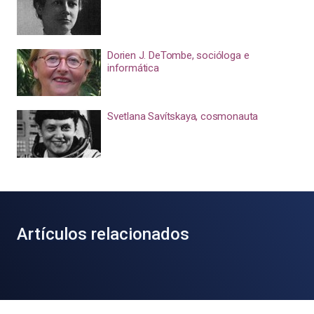
Dorien J. DeTombe, socióloga e
informática
Svetlana Savítskaya, cosmonauta
Artículos relacionados