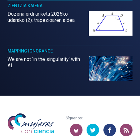
ZIENTZIA KAIERA
Dozena erdi ariketa 2026ko
udarako (2): trapezioaren aldea
MAPPING IGNORANCE
We are not ‘in the singularity’ with
AI.
Mujeres
Síguenos:
con
ciencia