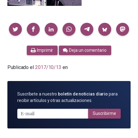
Compartir
Imprimir
Deja un comentario
Publicado el
2017/10/13
en
SUSCRÍBETE
Suscríbete a nuestro
boletín de noticias diario
para
POR
recibir artículos y otras actualizaciones.
E-
MAIL
Suscribirme