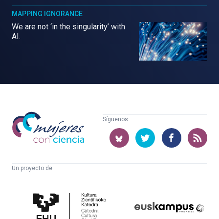
MAPPING IGNORANCE
We are not ‘in the singularity’ with
AI.
Mujeres
Síguenos:
con
ciencia
Un proyecto de:
Cátedra
Euskampus
de
Fundazioa
Cultura
Científica