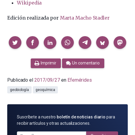
Wikipedia
Edición realizada por
Marta Macho Stadler
Compartir
Imprimir
Un comentario
Publicado el
2017/09/27
en
Efemérides
geobiología
geoquímica
SUSCRÍBETE
Suscríbete a nuestro
boletín de noticias diario
para
POR
recibir artículos y otras actualizaciones.
E-