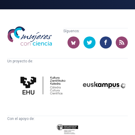
Mujeres
Síguenos:
con
ciencia
Un proyecto de:
Cátedra
Euskampus
de
Fundazioa
Cultura
Científica
Con el apoyo de:
Eusko
Jaurlaritza