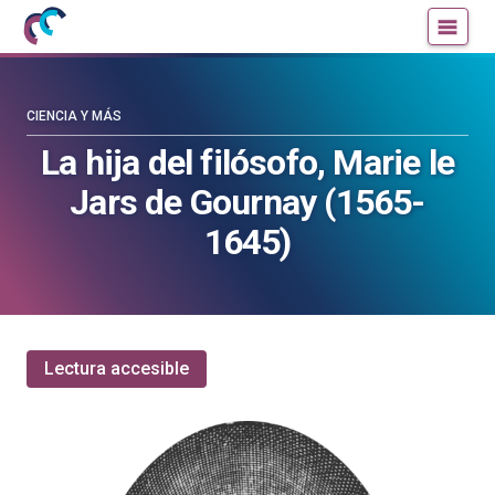
Mujeres
Un
con
blog
ciencia
de
—
la
CIENCIA Y MÁS
Cátedra
Cátedra
La hija del filósofo, Marie le
de
de
Jars de Gournay (1565-
Cultura
Cultura
Científica
Científica
1645)
de
de
la
la
UPV/EHU
UPV/EHU
Lectura accesible