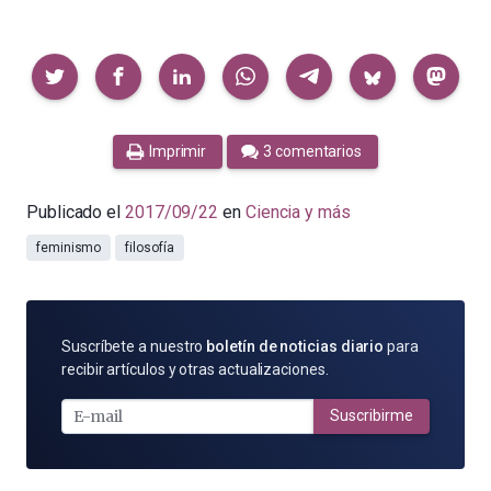
Compartir
Imprimir
3 comentarios
Publicado el
2017/09/22
en
Ciencia y más
feminismo
filosofía
SUSCRÍBETE
Suscríbete a nuestro
boletín de noticias diario
para
POR
recibir artículos y otras actualizaciones.
E-
MAIL
Suscribirme