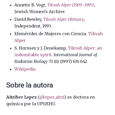
Annette B. Vogt,
Tikvah Alper (1909–1995)
,
Jewish Women’s Archive
David Bewley,
Tikvah Alper Obituary
,
Independent, 1995
Efemérides de Mujeres con Ciencia.
Tikvah
Alper
S. Hornsey y J. Denekamp,
Tikvah Alper: an
indomitable spirit
.
International Journal of
Radiation Biology
71 (6) (1997) 631-642
Wikipedia
Sobre la autora
Aitziber Lopez
(
@lopez_aitzi
) es doctora en
química por la UPV/EHU.