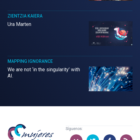
ZIENTZIA KAIERA
Ura Marten
MAPPING IGNORANCE
We are not ‘in the singularity’ with
AI.
Mujeres
Síguenos:
con