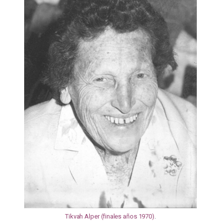
Tikvah Alper (finales años 1970)
.