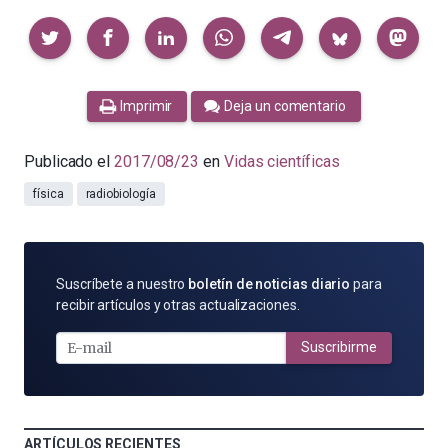
Compartir
Imprimir
Deja un comentario
Publicado el
2017/08/23
en
Vidas científicas
física
radiobiología
SUSCRÍBETE
Suscríbete a nuestro
boletín de noticias diario
para
POR
recibir artículos y otras actualizaciones.
E-
MAIL
Suscribirme
ARTÍCULOS RECIENTES