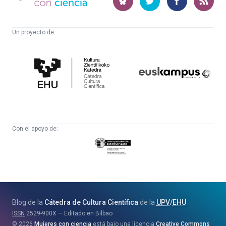
ciencia
Un proyecto de:
Cátedra
Euskampus
de
Fundazioa
Cultura
Científica
Con el apoyo de:
Eusko
Jaurlaritza
-
Zientzia,
Unibertsitate
Blog de la
Cátedra de Cultura Científica
de la
UPV
/
EHU
eta
ISSN
2529-900X
Editado en Bilbao
Berrikuntza
2026
Mujeres con ciencia
está bajo una licencia
Creative Commons