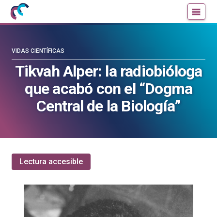
Mujeres
Un
con
blog
ciencia
de
—
la
VIDAS CIENTÍFICAS
Cátedra
Cátedra
Tikvah Alper: la radiobióloga
de
de
que acabó con el “Dogma
Cultura
Cultura
Científica
Científica
Central de la Biología”
de
de
la
la
UPV/EHU
UPV/EHU
Lectura accesible