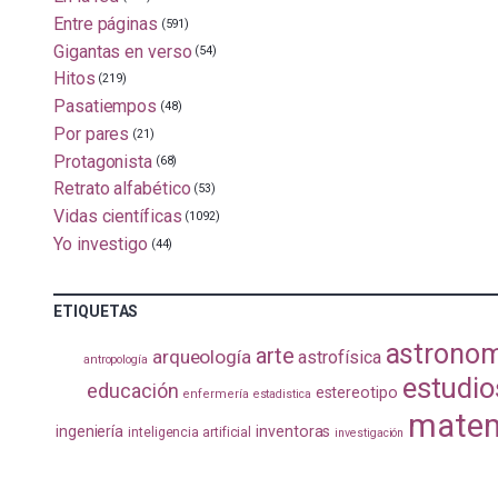
Entre páginas
(591)
Gigantas en verso
(54)
Hitos
(219)
Pasatiempos
(48)
Por pares
(21)
Protagonista
(68)
Retrato alfabético
(53)
Vidas científicas
(1092)
Yo investigo
(44)
ETIQUETAS
astrono
arte
arqueología
astrofísica
antropología
estudio
educación
estereotipo
enfermería
estadistica
matem
ingeniería
inventoras
inteligencia artificial
investigación