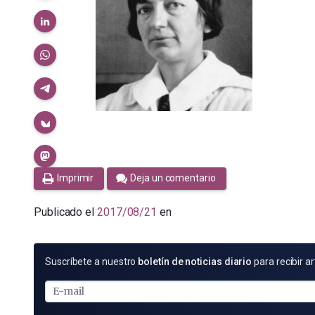
Imprimir
Deja un comentario
Publicado el
2017/08/21
en
SUSCRÍBETE
Suscríbete a nuestro
boletín de noticias diario
para recibir ar
POR
E-
MAIL