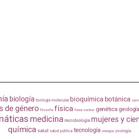
mía
biología
bioquímica
botánica
biología molecular
camb
s de género
física
genética
geologí
filosofía
física nuclear
áticas
medicina
mujeres y cie
microbiología
química
tecnología
salud
zoología
salud pública
virología