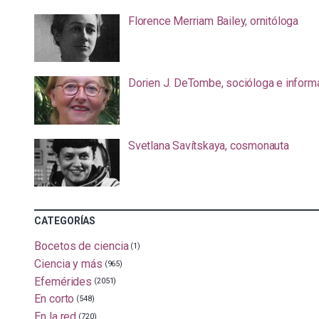
Florence Merriam Bailey, ornitóloga
Dorien J. DeTombe, socióloga e inform
Svetlana Savítskaya, cosmonauta
CATEGORÍAS
Bocetos de ciencia
(1)
Ciencia y más
(965)
Efemérides
(2051)
En corto
(548)
En la red
(720)