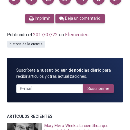
Imprimir
Deja un comentario
Publicado el
2017/07/22
en
Efemérides
historia de la ciencia
SUSCRÍBETE
Suscríbete a nuestro
boletín de noticias diario
para
POR
recibir artículos y otras actualizaciones.
E-
MAIL
Suscribirme
ARTÍCULOS RECIENTES
Mary Elvira Weeks, la científica que