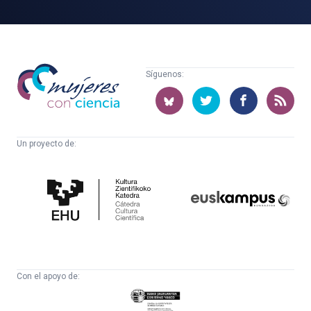
Mujeres
Síguenos:
con
ciencia
Un proyecto de:
Cátedra
Euskampus
de
Fundazioa
Cultura
Científica
Con el apoyo de:
Eusko