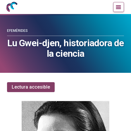
Mujeres
Un
con
blog
ciencia
de
—
la
EFEMÉRIDES
Cátedra
Cátedra
Lu Gwei-djen, historiadora de
de
de
la ciencia
Cultura
Cultura
Científica
Científica
de
de
la
la
UPV/EHU
UPV/EHU
Lectura accesible