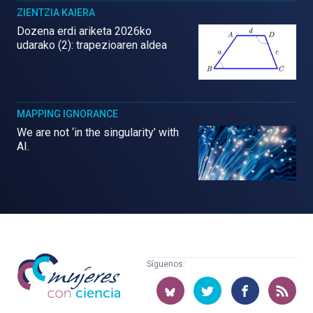
ZIENTZIA KAIERA
Dozena erdi ariketa 2026ko
udarako (2): trapezioaren aldea
MAPPING IGNORANCE
We are not ‘in the singularity’ with
AI.
Mujeres
Síguenos:
con
ciencia