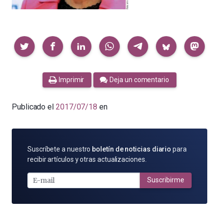
Compartir
Imprimir
Deja un comentario
Publicado el
2017/07/18
en
SUSCRÍBETE
Suscríbete a nuestro
boletín de noticias diario
para
POR
recibir artículos y otras actualizaciones.
E-
MAIL
Suscribirme