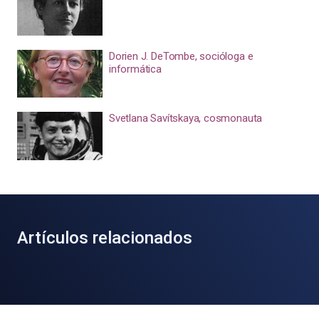
Dorien J. DeTombe, socióloga e
informática
Svetlana Savítskaya, cosmonauta
Artículos relacionados