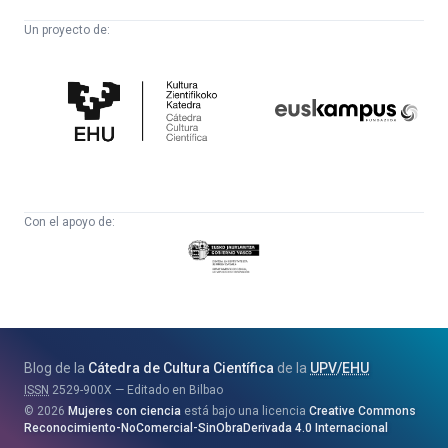
Un proyecto de:
Cátedra
Euskampus
de
Fundazioa
Cultura
Científica
Con el apoyo de:
Eusko
Jaurlaritza
-
Zientzia,
Unibertsitate
Blog de la
Cátedra de Cultura Científica
de la
UPV
/
EHU
eta
ISSN
2529-900X
Editado en Bilbao
Berrikuntza
2026
Mujeres con ciencia
está bajo una licencia
Creative Commons
Saila
Reconocimiento-NoComercial-SinObraDerivada 4.0 Internacional