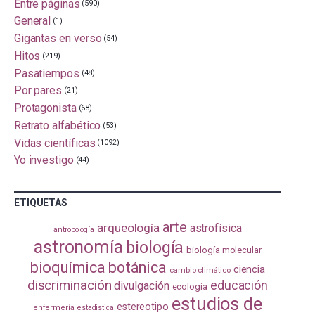
Entre páginas
(590)
General
(1)
Gigantas en verso
(54)
Hitos
(219)
Pasatiempos
(48)
Por pares
(21)
Protagonista
(68)
Retrato alfabético
(53)
Vidas científicas
(1092)
Yo investigo
(44)
ETIQUETAS
arte
arqueología
astrofísica
antropología
astronomía
biología
biología molecular
bioquímica
botánica
ciencia
cambio climático
discriminación
educación
divulgación
ecología
estudios de
estereotipo
enfermería
estadistica