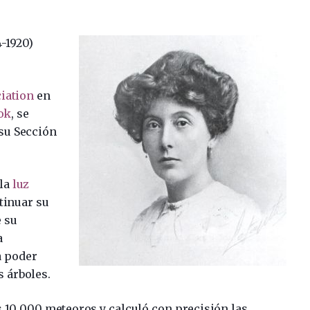
-1920)
iation
en
ok
, se
 su Sección
 la
luz
ntinuar su
e su
a
a poder
s árboles.
s 10 000 meteoros y calculó con precisión las