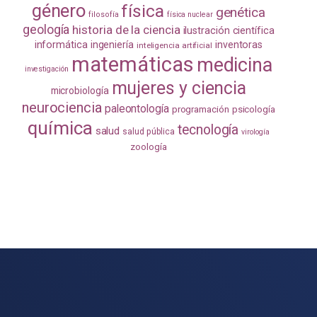
género
física
genética
filosofía
física nuclear
geología
historia de la ciencia
ilustración científica
informática
ingeniería
inventoras
inteligencia artificial
matemáticas
medicina
investigación
mujeres y ciencia
microbiología
neurociencia
paleontología
programación
psicología
química
tecnología
salud
salud pública
virología
zoología