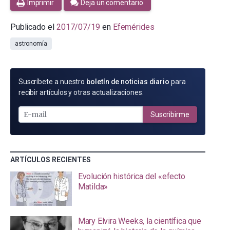
Imprimir
Deja un comentario
Publicado el
2017/07/19
en
Efemérides
astronomía
SUSCRÍBETE
Suscríbete a nuestro
boletín de noticias diario
para
POR
recibir artículos y otras actualizaciones.
E-
MAIL
Suscribirme
ARTÍCULOS RECIENTES
Evolución histórica del «efecto
Matilda»
Mary Elvira Weeks, la científica que