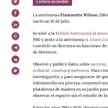
Compartir
Lectura accesible
La astrónoma
Fiammetta Wilson
(1864
nació un 19 de julio.
Se unió a la
British Astronomical Assoc
1910 y, junto a la astrónoma
A. Grace Co
convirtió en directora en funciones de
de Meteoros.
Observó y publicó datos sobre
auroras
,
zodiacal
,
cometas
y
meteoros
. Para co
investigación, y para asegurarse de qu
información era precisa, construyó un
plataforma de madera en su jardín par
observar el espacio sin el estorbo de lo
Entre los años 1910 y 1920, observó uno