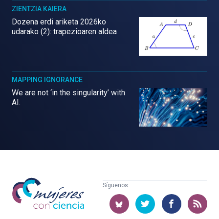
ZIENTZIA KAIERA
Dozena erdi ariketa 2026ko
udarako (2): trapezioaren aldea
MAPPING IGNORANCE
We are not ‘in the singularity’ with
AI.
Mujeres
Síguenos:
con
ciencia