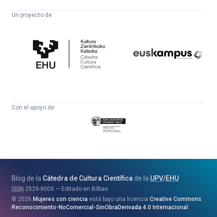
Un proyecto de:
Cátedra
Euskampus
de
Fundazioa
Cultura
Científica
Con el apoyo de:
Eusko
Jaurlaritza
-
Zientzia,
Unibertsitate
Blog de la
Cátedra de Cultura Científica
de la
UPV
/
EHU
eta
ISSN
2529-900X
Editado en Bilbao
Berrikuntza
2026
Mujeres con ciencia
está bajo una licencia
Creative Commons
Saila
Reconocimiento-NoComercial-SinObraDerivada 4.0 Internacional