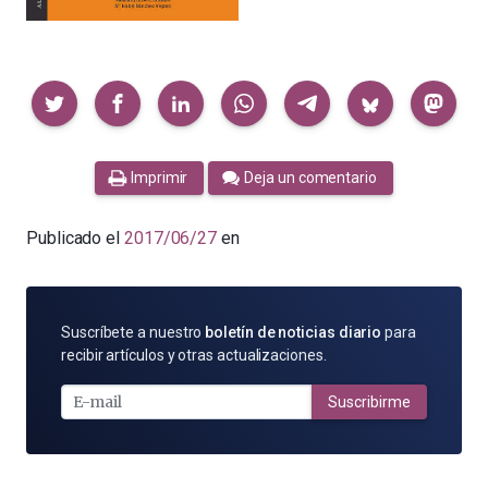
Compartir
Imprimir
Deja un comentario
Publicado el
2017/06/27
en
SUSCRÍBETE
Suscríbete a nuestro
boletín de noticias diario
para
POR
recibir artículos y otras actualizaciones.
E-
MAIL
Suscribirme