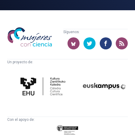
Mujeres
Síguenos:
con
ciencia
Un proyecto de:
Cátedra
Euskampus
de
Fundazioa
Cultura
Científica
Con el apoyo de:
Eusko