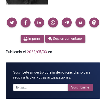
Compartir
Imprimir
Deja un comentario
Publicado el
2022/05/03
en
SUSCRÍBETE
Suscríbete a nuestro
boletín de noticias diario
para
POR
recibir artículos y otras actualizaciones.
E-
MAIL
Suscribirme