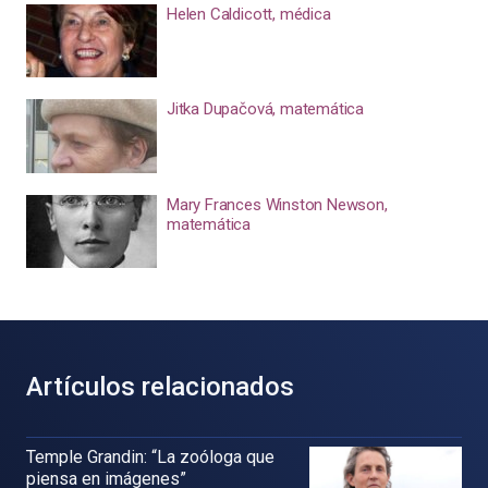
Helen Caldicott, médica
Jitka Dupačová, matemática
Mary Frances Winston Newson,
matemática
Artículos relacionados
Temple Grandin: “La zoóloga que
piensa en imágenes”