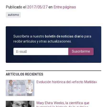
Publicado el
2017/05/27
en
Entre páginas
autismo
SUSCRÍBETE
Suscríbete a nuestro
boletín de noticias diario
para
POR
recibir artículos y otras actualizaciones.
E-
MAIL
Suscribirme
ARTÍCULOS RECIENTES
Evolución histórica del «efecto Matilda»
Mary Elvira Weeks, la científica que