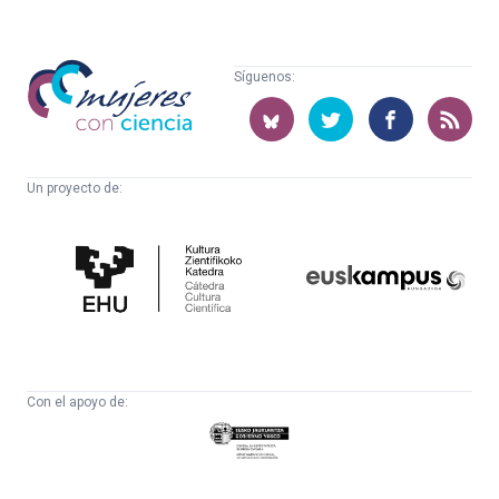
Mujeres
Síguenos:
con
ciencia
Un proyecto de:
Cátedra
Euskampus
de
Fundazioa
Cultura
Científica
Con el apoyo de:
Eusko
Jaurlaritza
-