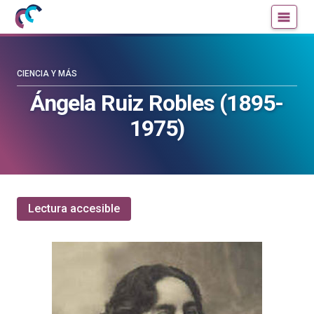
Mujeres
Un
con
blog
ciencia
de
—
la
CIENCIA Y MÁS
Cátedra
Cátedra
Ángela Ruiz Robles (1895-
de
de
1975)
Cultura
Cultura
Científica
Científica
de
de
la
la
UPV/EHU
UPV/EHU
Lectura accesible