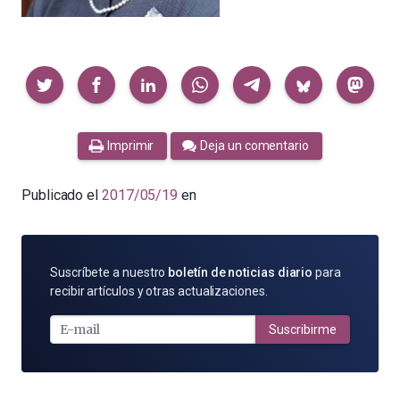
Compartir
Imprimir
Deja un comentario
Publicado el
2017/05/19
en
SUSCRÍBETE
Suscríbete a nuestro
boletín de noticias diario
para
POR
recibir artículos y otras actualizaciones.
E-
MAIL
Suscribirme