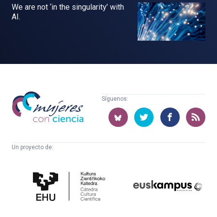
We are not ‘in the singularity’ with
AI.
Mujeres
Síguenos:
con
ciencia
Un proyecto de:
Cátedra
Euskampus
de
Fundazioa
Cultura
Científica