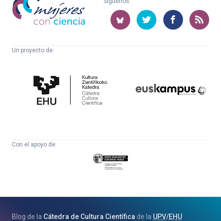
Síguenos:
con
ciencia
Un proyecto de:
Cátedra
Euskampus
de
Fundazioa
Cultura
Científica
Con el apoyo de:
Eusko
Jaurlaritza
-
Zientzia,
Unibertsitate
Blog de la
Cátedra de Cultura Científica
de la
UPV
/
EHU
eta