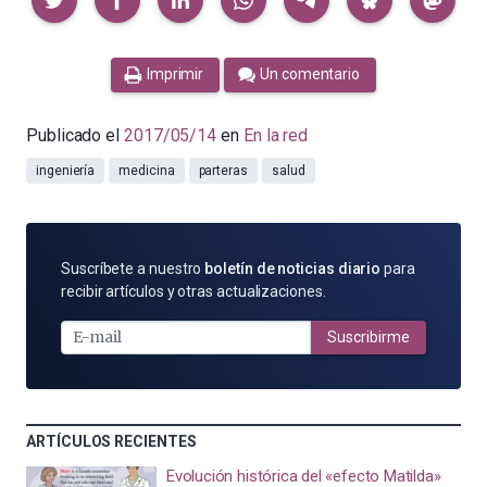
Imprimir
Un comentario
Publicado el
2017/05/14
en
En la red
ingeniería
medicina
parteras
salud
SUSCRÍBETE
Suscríbete a nuestro
boletín de noticias diario
para
POR
recibir artículos y otras actualizaciones.
E-
MAIL
Suscribirme
ARTÍCULOS RECIENTES
Evolución histórica del «efecto Matilda»