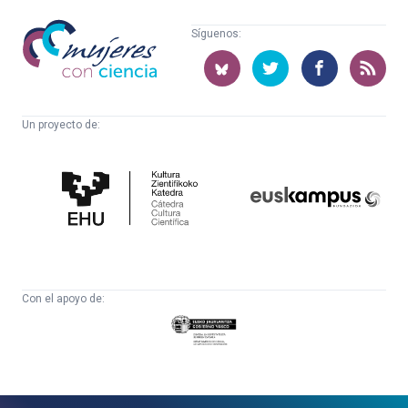
Mujeres
Síguenos:
con
ciencia
Un proyecto de:
Cátedra
Euskampus
de
Fundazioa
Cultura
Científica
Con el apoyo de:
Eusko
Jaurlaritza
-
Zientzia,