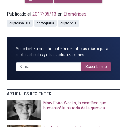
Publicado el
2017/05/13
en
Efemérides
criptoanálisis
criptografía
criptología
SUSCRÍBETE
Suscríbete a nuestro
boletín de noticias diario
para
POR
recibir artículos y otras actualizaciones.
E-
MAIL
Suscribirme
ARTÍCULOS RECIENTES
Mary Elvira Weeks, la científica que
humanizó la historia de la química