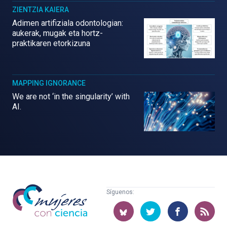
ZIENTZIA KAIERA
Adimen artifiziala odontologian:
aukerak, mugak eta hortz-
praktikaren etorkizuna
MAPPING IGNORANCE
We are not ‘in the singularity’ with
AI.
Mujeres
Síguenos:
con
ciencia