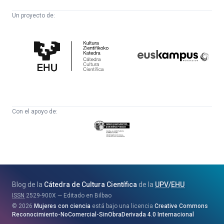
Un proyecto de:
Cátedra
Euskampus
de
Fundazioa
Cultura
Científica
Con el apoyo de:
Eusko
Jaurlaritza
-
Zientzia,
Unibertsitate
Blog de la
Cátedra de Cultura Científica
de la
UPV
/
EHU
eta
ISSN
2529-900X
Editado en Bilbao
Berrikuntza
2026
Mujeres con ciencia
está bajo una licencia
Creative Commons
Saila
Reconocimiento-NoComercial-SinObraDerivada 4.0 Internacional