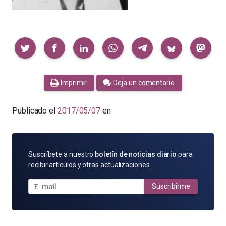
Compartir
Imprimir
Deja un comentario
Publicado el
2017/05/07
en
SUSCRÍBETE
Suscríbete a nuestro
boletín de noticias diario
para
POR
recibir artículos y otras actualizaciones.
E-
MAIL
Suscribirme