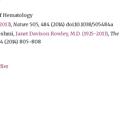
of Hematology
2013)
,
Nature
505, 484 (2014) doi:10.1038/505484a
Reshmi,
Janet Davison Rowley, M.D. (1925–2013)
,
The
4 (2014) 805–808
dler