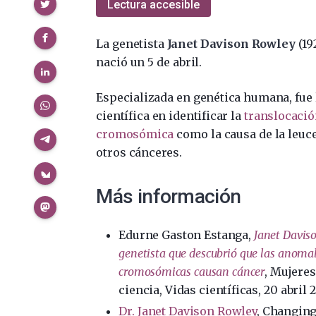
Compartir
Lectura accesible
La genetista
Janet Davison Rowley
(19
nació un 5 de abril.
Especializada en genética humana, fue
científica en identificar la
translocaci
cromosómica
como la causa de la leuc
otros cánceres.
Más información
Edurne Gaston Estanga,
Janet Davis
genetista que descubrió que las anoma
cromosómicas causan cáncer
, Mujere
ciencia, Vidas científicas, 20 abril 
Dr. Janet Davison Rowley
, Changing