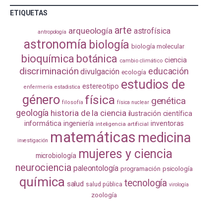
ETIQUETAS
arte
arqueología
astrofísica
antropología
astronomía
biología
biología molecular
bioquímica
botánica
ciencia
cambio climático
discriminación
educación
divulgación
ecología
estudios de
estereotipo
enfermería
estadistica
género
física
genética
filosofía
física nuclear
geología
historia de la ciencia
ilustración científica
informática
ingeniería
inventoras
inteligencia artificial
matemáticas
medicina
investigación
mujeres y ciencia
microbiología
neurociencia
paleontología
programación
psicología
química
tecnología
salud
salud pública
virología
zoología