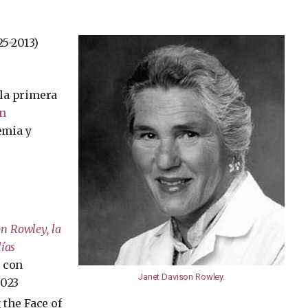
25-2013)
 la primera
ón
emia y
on Rowley, la
lías
s con
Janet Davison Rowley
.
2023
 the Face of