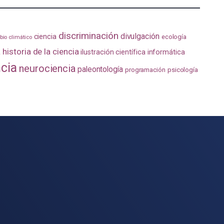
discriminación
divulgación
ciencia
ecología
io climático
a
historia de la ciencia
ilustración científica
informática
ncia
neurociencia
paleontología
programación
psicología