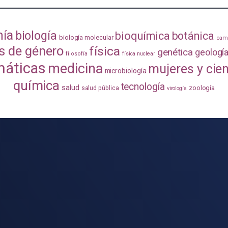
mía
biología
bioquímica
botánica
biología molecular
camb
s de género
física
genética
geologí
filosofía
física nuclear
áticas
medicina
mujeres y cie
microbiología
química
tecnología
salud
zoología
salud pública
virología