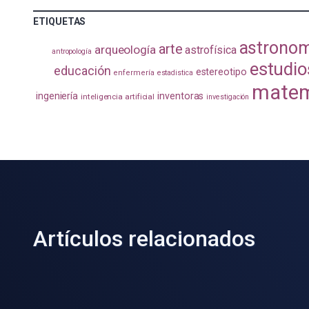
ETIQUETAS
astrono
arte
arqueología
astrofísica
antropología
estudio
educación
estereotipo
enfermería
estadistica
matem
ingeniería
inventoras
inteligencia artificial
investigación
Artículos relacionados