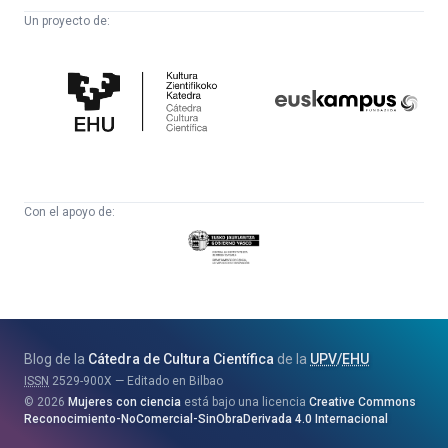
Un proyecto de:
Cátedra
Euskampus
de
Fundazioa
Cultura
Científica
Con el apoyo de:
Eusko
Jaurlaritza
-
Zientzia,
Unibertsitate
Blog de la
Cátedra de Cultura Científica
de la
UPV
/
EHU
eta
ISSN
2529-900X
Editado en Bilbao
Berrikuntza
2026
Mujeres con ciencia
está bajo una licencia
Creative Commons
Saila
Reconocimiento-NoComercial-SinObraDerivada 4.0 Internacional