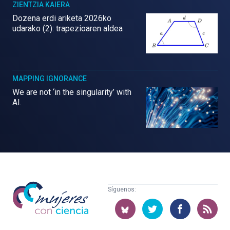
ZIENTZIA KAIERA
Dozena erdi ariketa 2026ko
udarako (2): trapezioaren aldea
MAPPING IGNORANCE
We are not ‘in the singularity’ with
AI.
Mujeres
Síguenos:
con
ciencia