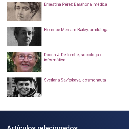
Ernestina Pérez Barahona, médica
Florence Merriam Bailey, ornitóloga
Dorien J. DeTombe, socióloga e
informática
Svetlana Savítskaya, cosmonauta
Artículos relacionados