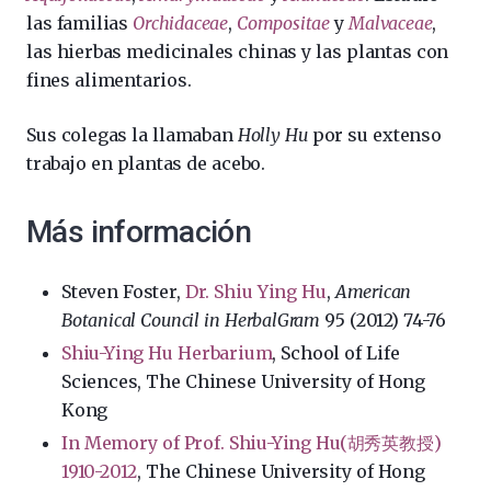
las familias
Orchidaceae
,
Compositae
y
Malvaceae
,
las hierbas medicinales chinas y las plantas con
fines alimentarios.
Sus colegas la llamaban
Holly Hu
por su extenso
trabajo en plantas de acebo.
Más información
Steven Foster,
Dr. Shiu Ying Hu
,
American
Botanical Council in HerbalGram
95 (2012) 74-76
Shiu-Ying Hu Herbarium
, School of Life
Sciences, The Chinese University of Hong
Kong
In Memory of Prof. Shiu-Ying Hu(胡秀英教授)
1910-2012
, The Chinese University of Hong