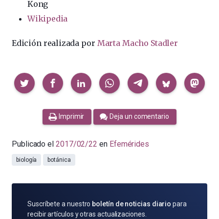
Kong
Wikipedia
Edición realizada por
Marta Macho Stadler
Compartir
Imprimir
Deja un comentario
Publicado el
2017/02/22
en
Efemérides
biología
botánica
SUSCRÍBETE
Suscríbete a nuestro
boletín de noticias diario
para
POR
recibir artículos y otras actualizaciones.